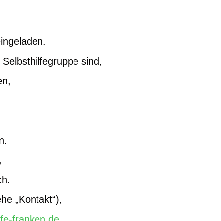
eingeladen.
 Selbsthilfegruppe sind,
en,
n.
,
ch.
he „Kontakt“),
lfe-franken.de