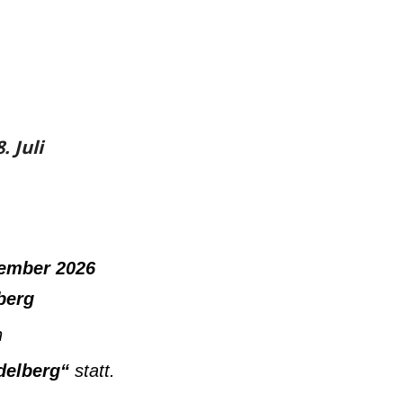
. Juli
ptember 2026
lberg
n
delberg“
statt.