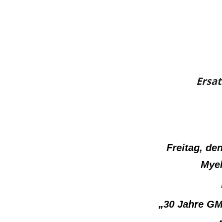
Ersat
Freitag, de
Myel
„30 Jahre G