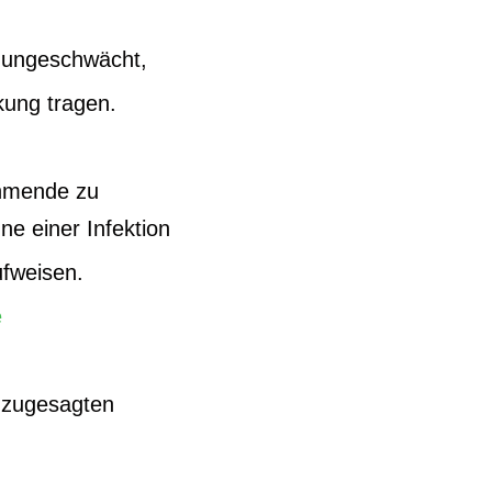
mmungeschwächt,
kung tragen.
ehmende zu
e einer Infektion
ufweisen.
e
s zugesagten