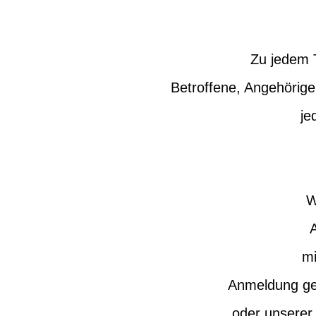
Zu jedem T
Betroffene, Angehörige,
je
W
mi
Anmeldung ger
oder unserer